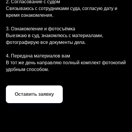
2. Согласование с судом
Связываюсь с сотрудниками суда, согласую дату и
время ознакомления.
Компания из столичного региона бла вынуждена
3. Ознакомление и фотосъёмка
защищать свои интересы в одном из судов общей
Выезжаю в суд, знакомлюсь с материалами,
юрисдикции города Иркутска. Поскольку ознакомится с
делом, рассматриваемым судом общей юрисдикции,
фотографирую все документы дела.
дистанционно невозможно, компания была вынуждена
либо искать представителя в Иркутске, либо
4. Передача материалов вам
организовывать командировку своего сотрудника. В
результате моего содействия, компания была
В тот же день направляю полный комплект фотокопий
ознакомлена с материалами дела и в дальнейшем
удобным способом.
получила по делу положительное решение, заключив
договор на судебное представительство
Оставить заявку
КОРОТКО О ВАЖНОМ