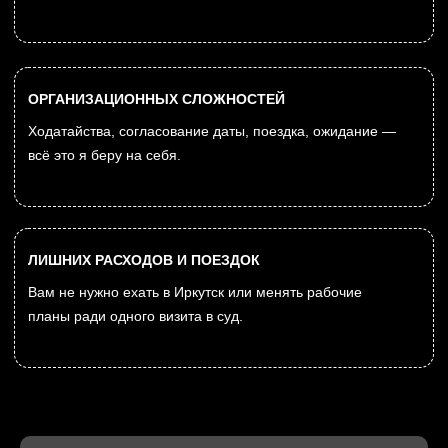
Работаю с делами в районных и городских судах Иркутска
и Иркутской области. Полное ознакомление с
материалами и фотосъёмка без вашего присутствия.
ОЗНАКОМЛЕНИЕ В ИРКУТСКОМ
ОБЛАСТНОМ СУДЕ
Ознакомление с делами апелляционной и кассационной
инстанций с соблюдением требований суда и
процессуальных правил.
СРОЧНОЕ ОЗНАКОМЛЕНИЕ С
МАТЕРИАЛАМИ ДЕЛА
Когда сроки поджимают, подключаюсь максимально
быстро и делаю всё возможное для оперативного доступа
к материалам.
ПРЕДСТАВИТЕЛЬСТВО ИНТЕРЕСОВ В
СУДЕ
При необходимости могу представлять ваши интересы в