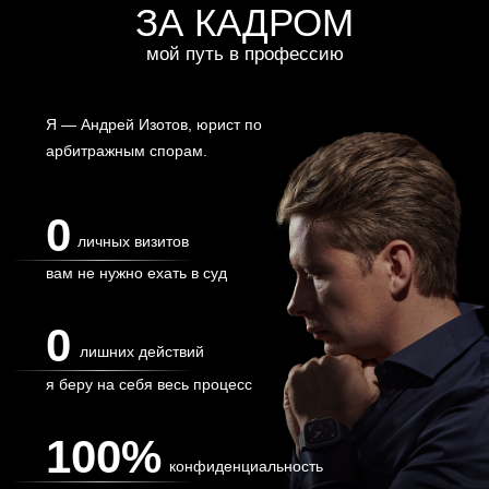
100%
конфиденциальность
при работе с материалами дела
ПОМОГУ ЕСЛИ ВАМ НУЖНО СРОЧНО ИЗУЧИТЬ
МАТЕРИАЛЫ ДЕЛА
• Высшее юридическое образование — БГУЭП,
красный диплом.
• Повышение квалификации — Управление
проектами в сфере девелопмента.
• В настоящее время — аспирант Юридического
института ИГУ, готовлюсь к защите кандидатской
диссертации
Моя цель - помочь клиенту, какой бы сложной
его проблема не казалась.
КАКИХ ПРОБЛЕМ МОЖНО