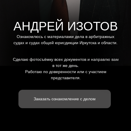
Сделаю фотосъёмку всех документов и направлю вам
в тот же день.
Работаю по доверенности или с участием
представителя.
Заказать ознакомление с делом
ЗА КАДРОМ
мой путь в профессию
Я — Андрей Изотов, юрист по
арбитражным спорам.
0
личных визитов
вам не нужно ехать в суд
0
лишних действий
я беру на себя весь процесс