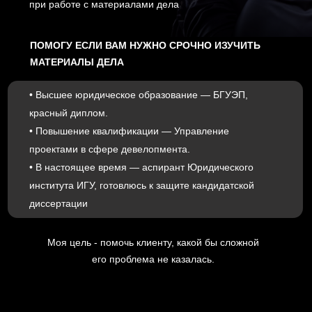
ИЗБЕЖАТЬ, ЕСЛИ
ВОВРЕМЯ ЗАКАЗАТЬ
ОЗНАКОМЛЕНИЕ С
ДЕЛОМ
Затягивание с ознакомлением часто приводит к
потере времени и слабой позиции в суде.
Своевременный доступ к материалам дела
позволяет принимать решения на основе фактов, а
не предположений.
Обратившись заранее, вы избегаете:
ПОДГОТОВКИ «ВСЛЕПУЮ»
Без материалов дела сложно оценить позицию другой
стороны и доказательства, которые уже есть в суде.
СРЫВА ПРОЦЕССУАЛЬНЫХ СРОКОВ
Апелляции и жалобы часто готовятся в жёстких
временных рамках — без материалов можно просто не