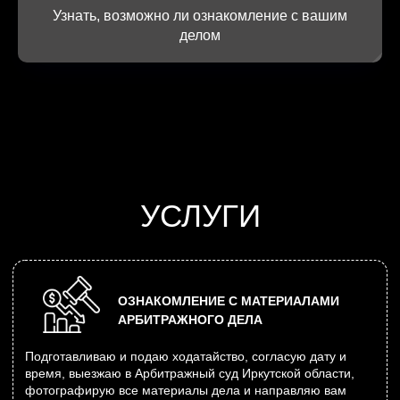
судах Иркутской области: участие в заседаниях, подача
Узнать, возможно ли ознакомление с вашим
процессуальных документов, сопровождение дела.
делом