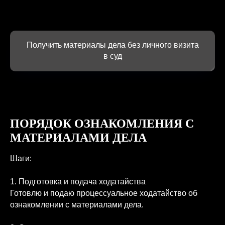
+7
Получить материалы дела без личного визита
в суд
Записаться на консультацию
МНЕ ДОВЕРЯЮТ
ПОРЯДОК ОЗНАКОМЛЕНИЯ С
компании с которыми работал
МАТЕРИАЛАМИ ДЕЛА
Шаги:
1. Подготовка и подача ходатайства
Готовлю и подаю процессуальное ходатайство об
ознакомлении с материалами дела.
МОЙ ПОДХОД — ВАШ
РЕЗУЛЬТАТ