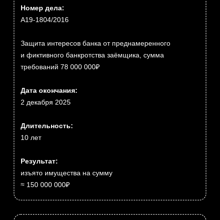
МОЙ ПОДХОД — ВАШ
РЕЗУЛЬТАТ
Взыскана задолженность компании не смотря на
пропуск срока исковой давности. В результате чего
кредитор смог взыскать дебиторку, которую считал уже
безнадежной.
Кредитор имел дебиторскую задолженность по договору
подписанному лицом не имевшим прав на его
подписание. В результате тщательно проведено работы
задолженность взыскана с компании должника, её
руководителя и этого не уполномоченного лица.
Компания имела вступившее в силу решение суда о
взыскании задолженности и исполнительный документ