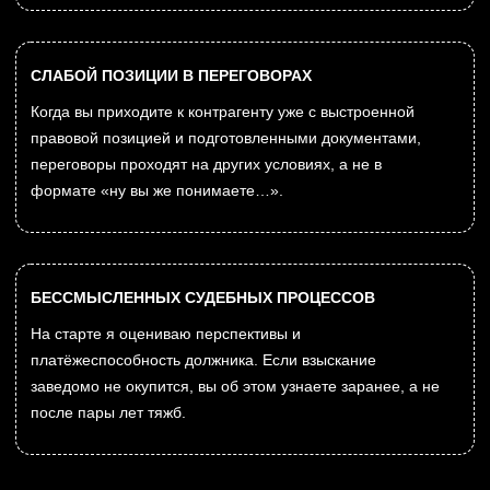
ВЗЫСКАНИЕ ЗАДОЛЖЕННОСТИ ПО
ДОГОВОРАМ ПОДРЯДА И УСЛУГ
Когда работы выполнены, акты подписаны, а оплаты нет
— подключаюсь к делу. Формирую доказательственную
базу, готовлю иски, отстаиваю вашу позицию в
арбитражном суде и добиваюсь взыскания задолженности
и неустойки.
ЗАДОЛЖЕННОСТЬ ПО АРЕНДЕ
КОММЕРЧЕСКОЙ НЕДВИЖИМОСТИ
Работаю с долгами арендаторов-юридических лиц:
задолженность по аренде, эксплуатационные и
коммунальные платежи. Взыскание долга, расторжение
договора, выселение и защита прав собственника.
ОБЕСПЕЧЕНИЕ И СОХРАННОСТЬ
АКТИВОВ ДОЛЖНИКА
Инициирую обеспечительные меры в отношении
компании-должника: арест счетов и имущества, запрет
регистрационных действий, ограничения по