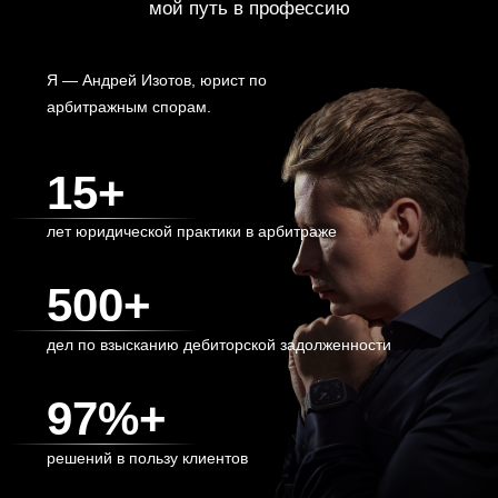
97%+
решений в пользу клиентов
ЕСЛИ ВЫ В ТУПИКЕ — РАЗБЕРЁМСЯ ВМЕСТЕ.
• Высшее юридическое образование — БГУЭП,
красный диплом.
• Повышение квалификации — Управление
проектами в сфере девелопмента.
• В настоящее время — аспирант Юридического
института ИГУ, готовлюсь к защите кандидатской
диссертации
Моя цель - помочь клиенту, какой бы сложной
его проблема не казалась.
КАКИХ ПРОБЛЕМ МОЖНО
ИЗБЕЖАТЬ, ЕСЛИ
ВОВРЕМЯ ОБРАТИТЬСЯ