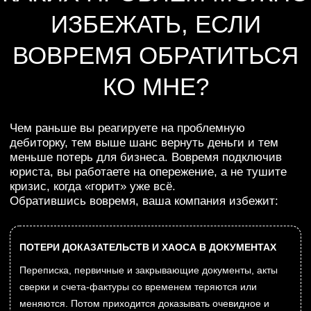
ВЫВОДА АКТИВОВ ДОЛЖНИКОМ
Пока вы «ждёте оплаты», компания-должник может
вывести активы, сменить юрлицо, перевести бизнес на
другую структуру — и взыскивать будет просто не с кого.
СЛАБОЙ ПОЗИЦИИ В ПЕРЕГОВОРАХ
Когда вы приходите к контрагенту уже с выстроенной
правовой позицией и подготовленными документами,
переговоры проходят на других условиях, а не в
формате «ну вы же понимаете…».
БЕССМЫСЛЕННЫХ СУДЕБНЫХ ПРОЦЕССОВ
На старте я оцениваю перспективы и
платёжеспособность должника. Если взыскание
заведомо не окупится, вы об этом узнаете заранее, а не
после пары лет тяжб.