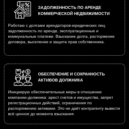
ГРОМКИЕ ДЕЛА
кейсы
Номер дела:
А19-22199/2022
Защита ответчика в обособленном споре, о
признании сделок недействительными и взыскании в
сумме 70 000 000₽
Дата окончания:
25 февраля 2025
Длительность:
11 месяцев
Результат:
дело выйграно, сумма взысканий 0₽