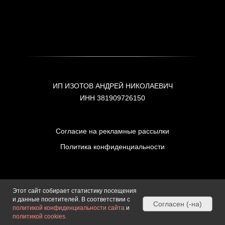
👉Обсудим, как вести бизнес в 2026 году: подводные камни, риски,
изменения и что важно учесть, чтобы работать спокойно и легально
Вход свободный🙌
Ставьте + в комментариях, чтобы получить детали, или свяжитесь в
личных сообщениях для участия @izotovandrew
Показать еще
ПОДПИСЫВАЙТЕСЬ НА МОЙ КАНАЛ, ЧТОБЫ БЫТЬ ВСЕГДА В КУРСЕ
ИЗМЕНЕНИЙ ЗАКОНОДАТЕЛЬСТВА
Подписаться
Этот сайт собирает статистику посещения
и данные посетителей. В соответствии с
Согласен (-на)
политикой конфиденциальности сайта
и
политикой cookies.