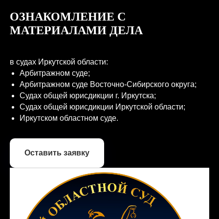
8 декабря 2022
ОЗНАКОМЛЕНИЕ С
Длительность:
МАТЕРИАЛАМИ ДЕЛА
3 месяца
Результат:
сумма взыскания уменьшена на 80%, до
в судах Иркутской области:
суммы 76508,40₽
Арбитражном суде;
Арбитражном суде Восточно-Сибирского округа;
Судах общей юрисдикции г. Иркутска;
А ТАК ЖЕ
Судах общей юрисдикции Иркутской области;
• Банкротство Мегетского завода металлоконструкций
Иркутском областном суде.
• Банкротство Сибирского завода металлоконструкций в
г. Новосибирск
• Банкротство аэропорта “Мама”
• Банкротство Иркутского хладокомбината
Оставить заявку
• Банкротстов Богучанского гидромонтажного
управения
• Банкротство “Теплоэнерго” в г. Байкальск