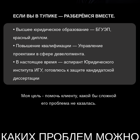
КО МНЕ?
Чем раньше вы реагируете на проблемную
дебиторку, тем выше шанс вернуть деньги и тем
меньше потерь для бизнеса. Вовремя подключив
юриста, вы работаете на опережение, а не тушите
кризис, когда «горит» уже всё.
Обратившись вовремя, ваша компания избежит:
ПОТЕРИ ДОКАЗАТЕЛЬСТВ И ХАОСА В ДОКУМЕНТАХ
Переписка, первичные и закрывающие документы, акты
сверки и счета-фактуры со временем теряются или
меняются. Потом приходится доказывать очевидное и
тратить ресурсы бухгалтерии и юристов.
ПРОПУСКА СРОКОВ ИСКОВОЙ ДАВНОСТИ
Если затянуть, контрагент сможет законно уйти от
ответственности, сославшись на истечение сроков. В
итоге вы списываете дебиторку в убытки вместо
взыскания.