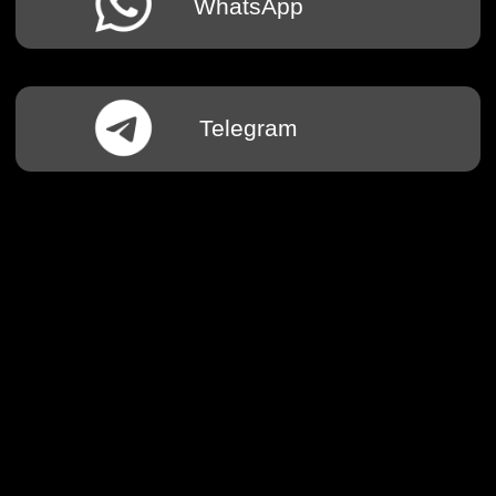
Самозанятые - удобный формат, но только при правильном
оформлении.
Важно, чтобы не было признаков трудовых отношений: нужен договор,
оплата за результат и обязательные чеки.
Иначе при проверке сотрудничество могут переквалифицировать со
всеми последствиями.
Если есть сомнения, то лучше разобраться заранее.
02-02-2026
4 февраля в 11:00 — ЗАВТРАК ЮРИСТОМ для предпринимателей ☕️