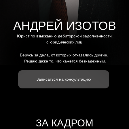
Берусь за дела, от которых отказались другие.
Решаю даже то, что кажется безнадёжным.
Записаться на консультацию
ЗА КАДРОМ
мой путь в профессию
Я — Андрей Изотов, юрист по
арбитражным спорам.
15+
лет юридической практики в арбитраже
500+
дел по взысканию дебиторской задолженности