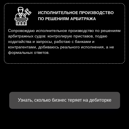
Номер дела:
А19-1804/2016
Защита интересов банка от преднамеренного
и фиктивного банкротства заёмщика, сумма
требований 78 000 000₽
Дата окончания:
2 декабря 2025
Длительность:
10 лет
Результат:
изъято имущества на сумму
≈ 150 000 000₽
Номер дела:
Узнать, сколько бизнес теряет на дебиторке
А19-5336/2022
Защита ответчика по иску компании РТ-НЭО на
сумму 359 077,16₽
Дата окончания: